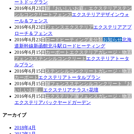
ートドッグラン
2016年6月23日
塀
『おいしいお庭』
エクステリア
ステン
シルコンクリート
フェンス
エクステリアデザインウォ
ール＆フェンス
2016年6月23日
フェンス
エクステリア
エクステリアアプ
ローチ＆フェンス
2016年6月23日
ロードヒーティング
未分類
お知らせ
北海
道新幹線新函館北斗駅ロードヒーティング
2016年6月15日
カーポート
エクステリア
ガレージ・物置
フェンス
ステンシルコンクリート
エクステリアトータ
ルプラン
2016年6月15日
ステンシルコンクリート
ガレージ・物置
カーポート
エクステリアトータルプラン
2016年6月15日
塀
フェンス
ステンシルコンクリート
『お
いしいお庭』
エクステリアテラス+花壇
2016年6月15日
エクステリア
塀
フェンス
ガレージ・物置
エクステリアバックヤードガーデン
アーカイブ
2018年4月
2017年1月