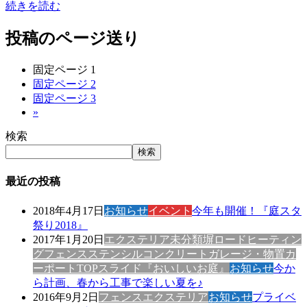
続きを読む
投稿のページ送り
固定ページ
1
固定ページ
2
固定ページ
3
»
検索
検索
最近の投稿
2018年4月17日
お知らせ
イベント
今年も開催！『庭スタ
祭り2018』
2017年1月20日
エクステリア
未分類
塀
ロードヒーティン
グ
フェンス
ステンシルコンクリート
ガレージ・物置
カ
ーポート
TOPスライド
『おいしいお庭』
お知らせ
今か
ら計画、春から工事で楽しい夏を♪
2016年9月2日
フェンス
エクステリア
お知らせ
プライベ