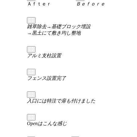
Ａｆｔｅｒ
Ｂｅｆｏｒｅ
雑草除去→基礎ブロック埋設
→黒土にて敷き均し整地
アルミ支柱設置
フェンス設置完了
入口には特注で扉も付けました
Openはこんな感じ