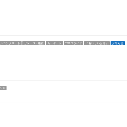
シルコンクリート
ガレージ・物置
カーポート
TOPスライド
『おいしいお庭』
お知らせ
ンス