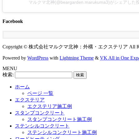
マルクマ北神(@beargarden.marukuma3)がシェアした
Facebook
Copyright © 株式会社マルクマ北神：外構・エクステリア All Rights
Powered by
WordPress
with
Lightning Theme
&
VK All in One Exp
MENU
検索:
ホーム
ページ 一覧
エクステリア
エクステリア施工例
スタンプコンクリート
スタンプコンクリート施工例
ステンシルコンクリート
ステンシルコンクリート施工例
ロードヒーティング