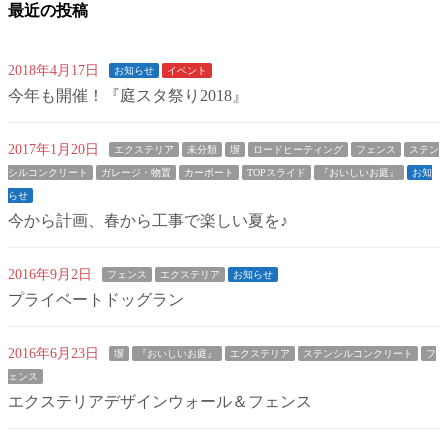
最近の投稿
2018年4月17日
お知らせ
イベント
今年も開催！『庭スタ祭り2018』
2017年1月20日
エクステリア
未分類
塀
ロードヒーティング
フェンス
ステン
シルコンクリート
ガレージ・物置
カーポート
TOPスライド
『おいしいお庭』
お知
らせ
今から計画、春から工事で楽しい夏を♪
2016年9月2日
フェンス
エクステリア
お知らせ
プライベートドッグラン
2016年6月23日
塀
『おいしいお庭』
エクステリア
ステンシルコンクリート
フ
ェンス
エクステリアデザインウォール＆フェンス