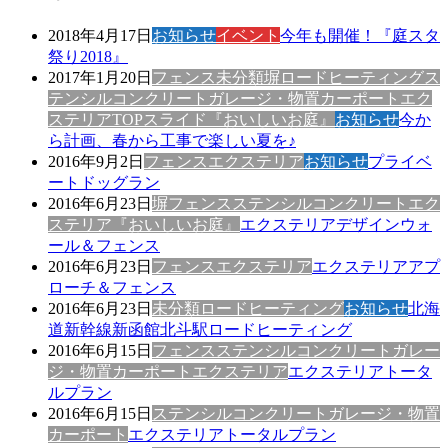
2018年4月17日
お知らせ
イベント
今年も開催！『庭スタ
祭り2018』
2017年1月20日
フェンス
未分類
塀
ロードヒーティング
ス
テンシルコンクリート
ガレージ・物置
カーポート
エク
ステリア
TOPスライド
『おいしいお庭』
お知らせ
今か
ら計画、春から工事で楽しい夏を♪
2016年9月2日
フェンス
エクステリア
お知らせ
プライベ
ートドッグラン
2016年6月23日
塀
フェンス
ステンシルコンクリート
エク
ステリア
『おいしいお庭』
エクステリアデザインウォ
ール＆フェンス
2016年6月23日
フェンス
エクステリア
エクステリアアプ
ローチ＆フェンス
2016年6月23日
未分類
ロードヒーティング
お知らせ
北海
道新幹線新函館北斗駅ロードヒーティング
2016年6月15日
フェンス
ステンシルコンクリート
ガレー
ジ・物置
カーポート
エクステリア
エクステリアトータ
ルプラン
2016年6月15日
ステンシルコンクリート
ガレージ・物置
カーポート
エクステリアトータルプラン