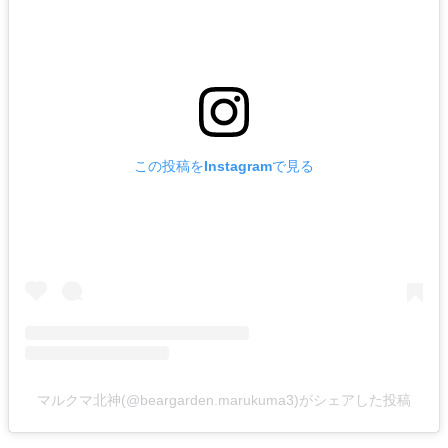
この投稿をInstagramで見る
マルクマ北神(@beargarden.marukuma3)がシェアした投稿