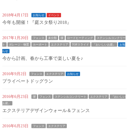
2018年4月17日
お知らせ
イベント
今年も開催！『庭スタ祭り2018』
2017年1月20日
フェンス
未分類
塀
ロードヒーティング
ステンシルコンクリー
ト
ガレージ・物置
カーポート
エクステリア
TOPスライド
『おいしいお庭』
お知
らせ
今から計画、春から工事で楽しい夏を♪
2016年9月2日
フェンス
エクステリア
お知らせ
プライベートドッグラン
2016年6月23日
塀
フェンス
ステンシルコンクリート
エクステリア
『おいしい
お庭』
エクステリアデザインウォール＆フェンス
2016年6月23日
フェンス
エクステリア