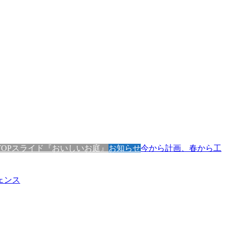
TOPスライド
『おいしいお庭』
お知らせ
今から計画、春から工
ェンス