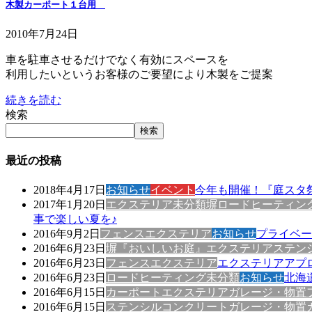
木製カーポート１台用
2010年7月24日
車を駐車させるだけでなく有効にスペースを
利用したいというお客様のご要望により木製をご提案
続きを読む
検索
検索
最近の投稿
2018年4月17日
お知らせ
イベント
今年も開催！『庭スタ祭
2017年1月20日
エクステリア
未分類
塀
ロードヒーティン
事で楽しい夏を♪
2016年9月2日
フェンス
エクステリア
お知らせ
プライベー
2016年6月23日
塀
『おいしいお庭』
エクステリア
ステン
2016年6月23日
フェンス
エクステリア
エクステリアアプ
2016年6月23日
ロードヒーティング
未分類
お知らせ
北海
2016年6月15日
カーポート
エクステリア
ガレージ・物置
2016年6月15日
ステンシルコンクリート
ガレージ・物置