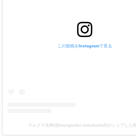
この投稿をInstagramで見る
マルクマ北神(@beargarden.marukuma3)がシェアした